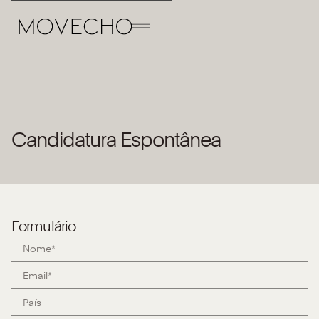
Voltar à Equipa
Candidatura Espontânea
Vaga aberta
Formulário