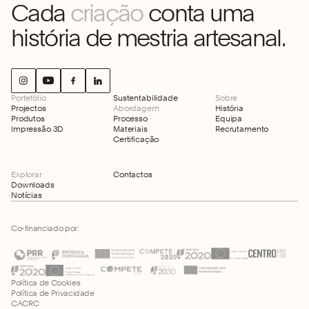
Cada
criação
conta uma
história de mestria artesanal.
Portefólio
Sustentabilidade
Sobre
Projectos
Abordagem
História
Produtos
Processo
Equipa
Impressão 3D
Materiais
Recrutamento
Certificação
Explorar
Contactos
Downloads
Notícias
Co-financiado por:
Política de Cookies
Política de Privacidade
CACRC