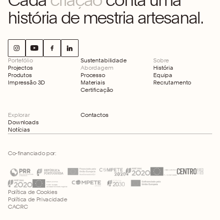
história de mestria artesanal.
Portefólio
Sustentabilidade
Sobre
Projectos
Abordagem
História
Produtos
Processo
Equipa
Impressão 3D
Materiais
Recrutamento
Certificação
Explorar
Contactos
Downloads
Notícias
Co-financiado por:
Política de Cookies
Política de Privacidade
CACRC